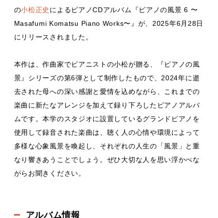
の
小松正史
によるピアノCDアルバム『ピアノの風景 6 〜
Masafumi Komatsu Piano Works〜』が、2025年6月28日
にリリースされました。
本作は、作曲家でピアニストの小松が贈る、『ピアノの風
景』シリーズの第6弾として制作したもので、2024年に逝
去された母への深い感謝と愛情を込めながら、これまでの
楽曲に新たなアレンジを加えて録り下ろしたピアノアルバ
ムです。本学のスタジオに設置しているグランドピアノを
使用して録音された楽曲は、聴く人の心情や環境によって
多様な心象風景を喚起し、それぞれの人生の「風景」と重
なり響きあうことでしょう。ぜひ大切な人を思い浮かべな
がらお聞きください。
アルバム情報