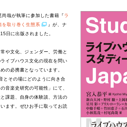
ストーリーマンガコース
芸術研究科
尾尚哉が執筆に参加した書籍『
ラ
新世代マンガコース
デザイン研究科
箱を取り巻く生態系
』が、ナ
キャラクターデザインコース
マンガ研究科
月15日に出版されました。
アニメーションコース
人文学研究科
日常や文化、ジェンダー、労働と
のライブハウス文化の現在を問い
ための必携書となっています。
音とその場にどのように向き合
らの音楽史研究の可能性」にて、
状と課題、自身の体験談、方法の
ています。ぜひお手に取ってお読