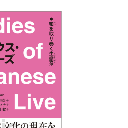
創造情報学部
（仮称・構想中／2028年
度開設予定）