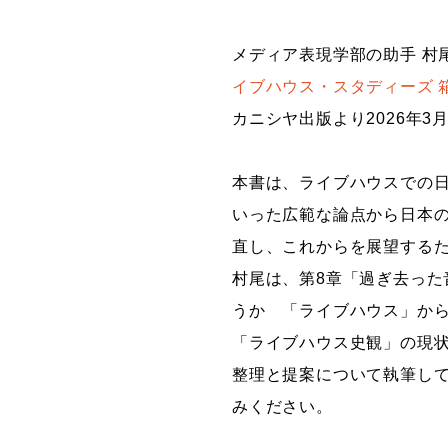
グラフィックデザインコース
メディア表現学部の助手 村
デジタルクリエイションコース
イブハウス・スタディーズ 
イラスト学科
カニシヤ出版より2026年3
プロダクトデザイン学科
建築学科
本書は、ライブハウスでの
いった広範な論点から日本
直し、これからを展望する
村尾は、第8章「過ぎ去った
うか 「ライブハウス」か
「ライブハウス史観」の現
整理と提案について執筆し
みください。