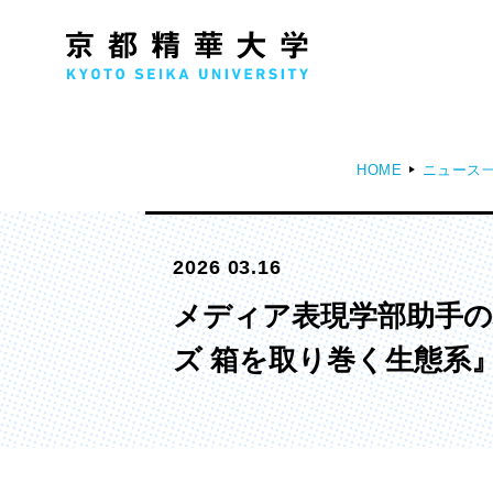
HOME
ニュース
人文学部
メ
2026 03.16
歴史コース
文学コース
メディア表現学部助手
社会コース
ズ 箱を取り巻く生態系
国際文化コース
国際日本学コース
デザイン学部
マ