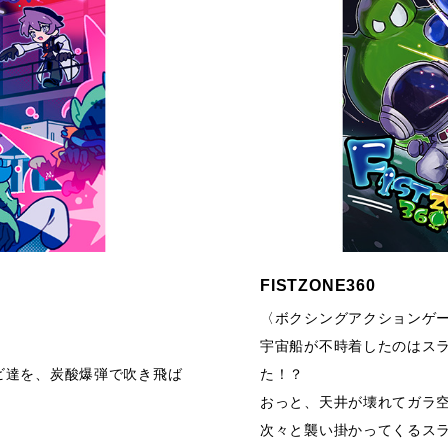
FISTZONE360
〉
〈ボクシングアクションゲ
！
宇宙船が不時着したのはス
ビ達を、炭酸爆弾で吹き飛ば
た！？
おっと、天井が壊れてガラ
次々と襲い掛かってくるス