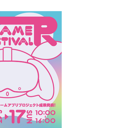
創造情報学部
（仮称・構想中／2028年
度開設予定）