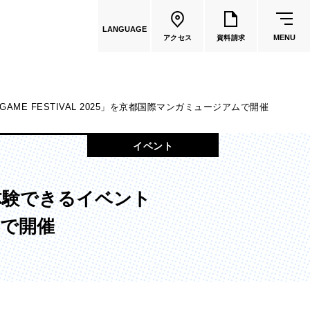
LANGUAGE
MENU
アクセス
資料請求
E FESTIVAL 2025」を京都国際マンガミュージアムで開催
共通教育
イベント
教員一覧
体験できるイベント
国際文化学部
ムで開催
（2026年度募集停止）
カートゥーンコース
（2025年度募集停止）