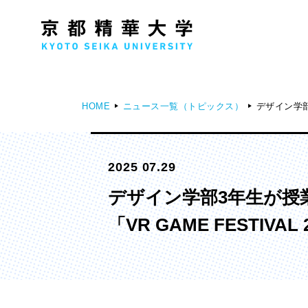
HOME
ニュース一覧（トピックス）
デザイン学部
人文学部
メ
2025 07.29
歴史コース
文学コース
デザイン学部3年生が授
社会コース
「VR GAME FESTI
国際文化コース
国際日本学コース
デザイン学部
マ