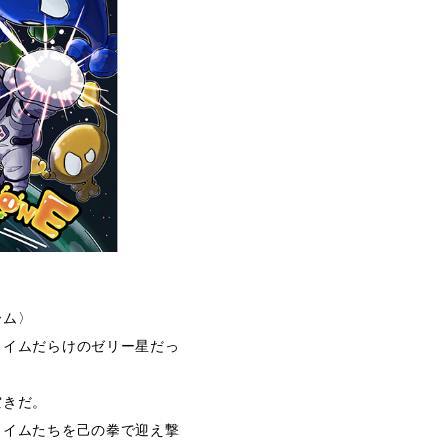
ーム〉
ライムだらけのゼリー星だっ
空きだ。
ライムたちを己の拳で迎え撃