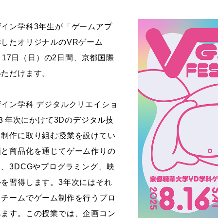
ストーリーマンガコース
芸術研究科
イン学科3年生が「ゲームアプ
新世代マンガコース
デザイン研究科
したオリジナルのVRゲーム
キャラクターデザインコース
マンガ研究科
）、17日（日）の2日間、京都国際
アニメーションコース
人文学研究科
いただけます。
イン学科 デジタルクリエイショ
ら３年次にかけて3Dのデジタル技
・制作に取り組む授業を設けてい
画と商品化を通じてゲーム作りの
、3DCGやプログラミング、映
を習得します。3年次にはそれ
、チームでゲーム制作を行うプロ
みます。この授業では、企画コン