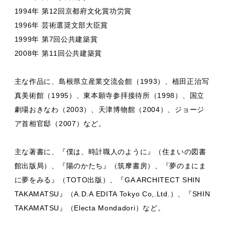
1994年 第12回京都府文化賞功労賞
1996年 芸術選奨文部大臣賞
1999年 第7回公共建築賞
2008年 第11回公共建築賞
主な作品に、島根県立産業交流会館（1993）、植田正治写
真美術館（1995）、東本願寺参拝接待所（1998）、国立
劇場おきなわ（2003）、天津博物館（2004）、ジョージ
ア首相官邸（2007）など。
主な著書に、『僕は、時計職人のように』（住まいの図書
館出版局）、『陽のかたち』（筑摩書房）、『夢のまにま
に夢をみる』（TOTO出版）、『GA ARCHITECT SHIN
TAKAMATSU』（A.D.A EDITA Tokyo Co,.Ltd.）、『SHIN
TAKAMATSU』（Electa Mondadori）など。