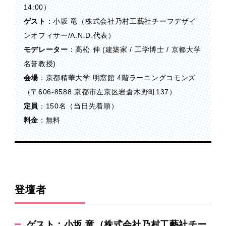
14:00）
ゲスト
：小坂 竜（株式会社乃村工藝社チーフデザイ
ンオフィサー/A.N.D.代表）
モデレーター
：高松 伸 (建築家 / 工学博士 / 京都大学
名誉教授)
会場
：京都精華大学 明窓館 4階ラーニングコモンズ
（〒606-8588 京都市左京区岩倉木野町137）
定員
：150名（当日先着順）
料金
：無料
登壇者
ゲスト：小坂 竜（株式会社乃村工藝社チー