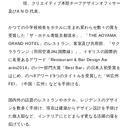
現、クリエイティブ本部チーフデザインオフィサー
及びA.N.D.代表。
かつての小学校校舎をホテルに生まれ変わらせ数々の賞を
受賞した「ザ・ホテル青龍京都清水」、「THE AOYAMA
GRAND HOTEL」のレストラン、客室及び共用部、「サク
ララウンジ（羽田空港JAL国際線）」、イギリスの国際的
に名誉あるアワード『Restaurant & Bar Design Aw
ards2014』のバー部門大賞『Best Bar』の日本人初受賞を
はじめ、のべ8アワード9つのタイトルを受賞した「W広州
FEI」（中国・広州）などを手掛ける。
国内外の話題のレストランやホテル、レジデンスのデザイ
ンを数多く手掛け、現在は建築からデザイン設計を手掛け
た個人邸など、インテリアにとどまらず更なる活躍の場を
拡げている。