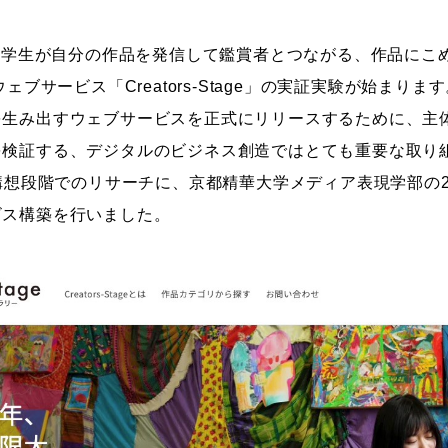
ストーリーマンガコース
芸術研究科
学ぶ学生が自分の作品を発信して鑑賞者とつながる、作品にこ
新世代マンガコース
デザイン研究科
ェブサービス「Creators-Stage」の実証実験が始まりま
キャラクターデザインコース
マンガ研究科
を生み出すウェブサービスを正式にリリースするために、主
アニメーションコース
人文学研究科
を検証する、デジタルのビジネス創造ではとても重要な取り
ge」の構想段階でのリサーチに、京都精華大学メディア表現学部の
ビス構築を行いました。