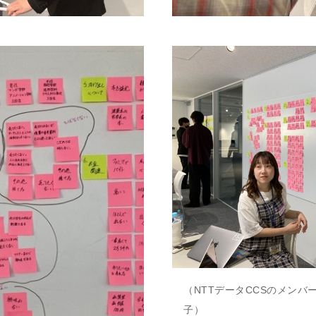
（NTTデータCCSのメン
子）