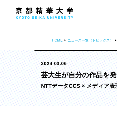
HOME
ニュース一覧（トピックス）
人文学部
メ
2024 03.06
歴史コース
文学コース
芸大生が自分の作品を
社会コース
NTTデータCCS × メディア表
国際文化コース
国際日本学コース
デザイン学部
マ