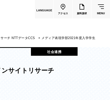
LANGUAGE
MENU
アクセス
資料請求
チ NTTデータCCS × メディア表現学部2021年度入学学生
共通教育
社会連携
教員一覧
インサイトリサーチ
国際文化学部
（2026年度募集停止）
カートゥーンコース
（2025年度募集停止）