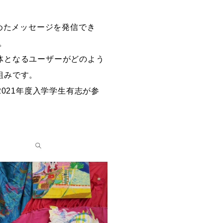
めたメッセージを発信でき
創造情報学部
す。
（仮称・構想中／2028年
体となるユーザーがどのよう
度開設予定）
組みです。
2021年度入学学生有志が参