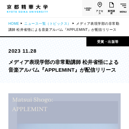
LANGU
AGE
アクセ
資料請
MENU
ス
求
HOME
ニュース一覧（トピックス）
メディア表現学部の非常勤
講師 松井省悟による音楽アルバム『APPLEMINT』が配信リリース
受賞・出版等
2023 11.28
メディア表現学部の非常勤講師 松井省悟による
音楽アルバム『APPLEMINT』が配信リリース