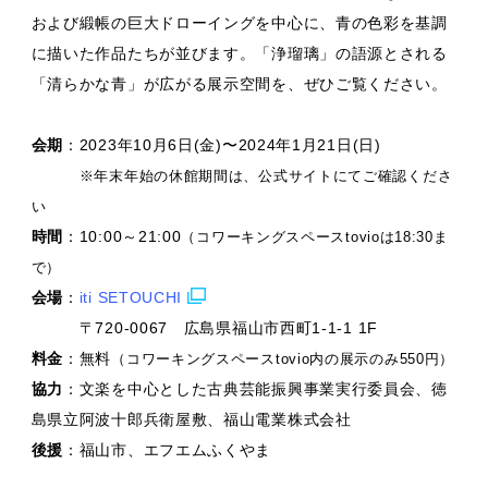
および緞帳の巨大ドローイングを中心に、青の色彩を基調
に描いた作品たちが並びます。「浄瑠璃」の語源とされる
「清らかな青」が広がる展示空間を、ぜひご覧ください。
会期
：2023年10月6日(金)〜2024年1月21日(日)
※年末年始の休館期間は、公式サイトにてご確認くださ
い
時間
：10:00～21:00
（コワーキングスペースtovioは18:30ま
で）
会場
：
iti SETOUCHI
〒720-0067 広島県福山市西町1-1-1 1F
料金
：無料
（コワーキングスペースtovio内の展示のみ550円）
協力
：文楽を中心とした古典芸能振興事業実行委員会、徳
島県立阿波十郎兵衛屋敷、福山電業株式会社
後援
：福山市、エフエムふくやま