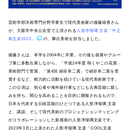
芸術学部洋画専門分野卒業生で現代美術家の後藤靖香さん
が、大阪市中央公会堂で上演される
人形浄瑠璃 文楽「中之
島文楽2023」
の、舞台美術を担当しました。
後藤さんは、本学を2004年に卒業。その後も個展やグルー
プ展に多数出展しながら、「平成24年度 咲くやこの花賞」
美術部門で受賞、「第4回 絹谷幸二賞」で絹谷幸二賞を受
賞するなど、精力的に活動を続けている現代美術家です。
この公演は、初心者や海外旅行者などにも古典芸能に親し
みを持ち、関心を高めることを目的に開催されるもので、
日本を代表する伝統芸能のひとつである人形浄瑠璃 文楽
と、講談、そして現代美術のプロジェクションマッピング
がコラボレーションした新感覚の人形浄瑠璃文楽です。
2023年3月に上演された人形浄瑠璃 文楽「COOL文楽