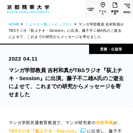
LANGU
AGE
アクセ
資料請
MENU
ス
求
HOME
ニュース一覧（トピックス）
マンガ学部教員 吉村和真が
TBSラジオ『荻上チキ・Session』に出演。藤子不二雄A氏のご逝去
によせて、これまでの研究からメッセージを寄せました
受賞・出版等
2022 04.11
マンガ学部教員 吉村和真がTBSラジオ『荻上チ
キ・Session』に出演。藤子不二雄A氏のご逝去
によせて、これまでの研究からメッセージを寄
せました
マンガ学部共通教育教員で、マンガ研究者の
吉村和真
が、
TBSラジオ『荻上チキ・Session』
に出演し、藤子不