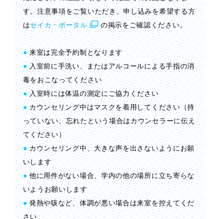
す。注意事項をご覧いただき、申し込みを希望する方
は
セイカ・ポータル
の掲示をご確認ください。
●
来室は完全予約制となります
●
入室前に手洗い、またはアルコールによる手指の消
毒をおこなってください
●
入室時には体温の測定にご協力ください
●
カウンセリング中はマスクを着用してください（持
っていない、忘れたという場合はカウンセラーに伝え
てください）
●
カウンセリング中、大きな声を出さないようにお願
いします
●
他に用件がない場合、学内の他の場所に立ち寄らな
いようお願いします
●
発熱や咳など、体調が悪い場合は来室を控えてくだ
さい