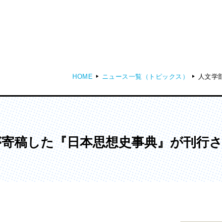
HOME
ニュース一覧（トピックス）
人文学
ディア表現学部
芸術学部
メディア表現学科
造形学科
が寄稿した『日本思想史事典』が刊行
ンガ学部
大学院