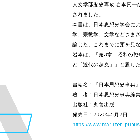
人文学部歴史専攻 岩本真一
グラフィックデザインコース
されました。
デジタルクリエイションコース
本書は、日本思想史学会に
イラスト学科
学、宗教学、文学などさま
プロダクトデザイン学科
論じた、これまでに類を見
建築学科
岩本は、「第3章 昭和の戦
と「近代の超克」」と題し
書籍名：『日本思想史事典
著 者：日本思想史事典編集
出版社：丸善出版
発売日：2020年5月2日
https://www.maruzen-publi