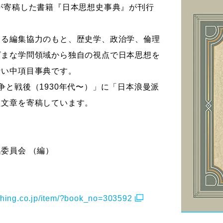
が寄稿した書籍『日本思想史事典』が刊行
ストーリーマンガコース
芸術研究科
新世代マンガコース
デザイン研究科
よる編集協力のもと、歴史学、政治学、倫理
キャラクターデザインコース
マンガ研究科
ざまな学問領域から独自の視点で日本思想を
アニメーションコース
人文学研究科
ない中項目事典です。
争と戦後（1930年代〜）」に「日本浪曼派
た文章を寄稿しています。
』
委員会 （編）
shing.co.jp/item/?book_no=303592