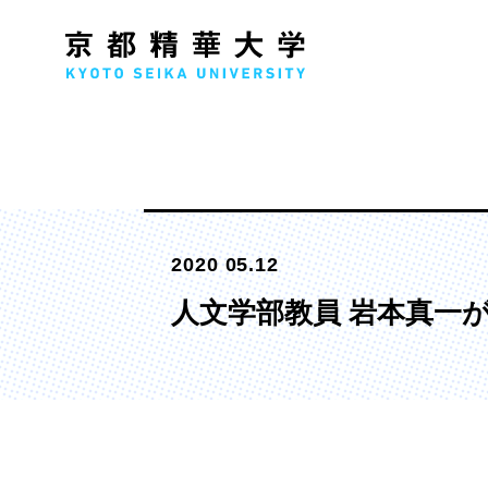
人文学部
メ
2020 05.12
歴史コース
文学コース
人文学部教員 岩本真一
社会コース
国際文化コース
国際日本学コース
デザイン学部
マ