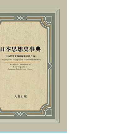
創造情報学部
（仮称・構想中／2028年
度開設予定）