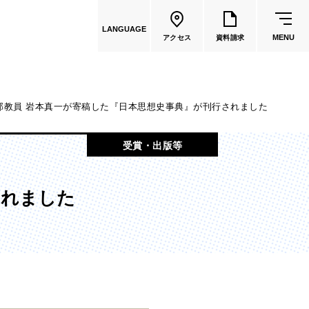
LANGUAGE
MENU
アクセス
資料請求
部教員 岩本真一が寄稿した『日本思想史事典』が刊行されました
共通教育
受賞・出版等
教員一覧
されました
国際文化学部
（2026年度募集停止）
カートゥーンコース
（2025年度募集停止）