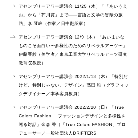
アセンブリーアワー講演会 11/25（木）「「あいうえ
お」から「芥川賞」まで——言語と文学の冒険の旅
路」李 琴峰（作家／日中翻訳家）
アセンブリーアワー講演会 12/9（木）「あいまいな
ものこそ面白い〜多様性のためのリベラルアーツ〜」
伊藤亜紗（美学者／東京工業大学リベラルアーツ研究
教育院教授）
アセンブリーアワー講演会 2022/1/13（木）「特別だ
けど、特別じゃない、デザイン」髙田 唯（グラフィッ
クデザイナー／本学客員教員）
アセンブリーアワー講演会 2022/2/20（日）「True
Colors Fashion──ファッションデザインと多様性を
巡る対話」金森 香（「True Colors FASHION」プロ
デューサー／一般社団法人DRIFTERS