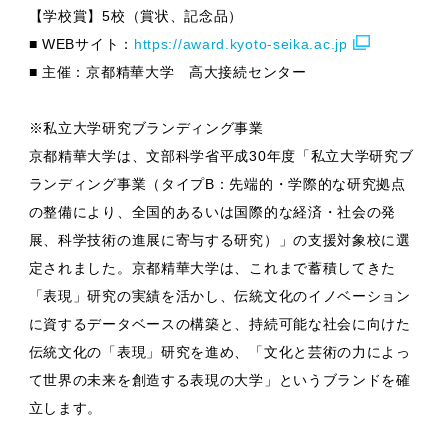
【学校賞】5校（賞状、記念品）
■ WEBサイト：
https://award.kyoto-seika.ac.jp
■ 主催：京都精華大学 高大接続センター
※私立大学研究ブランディング事業
京都精華大学は、文部科学省平成30年度「私立大学研究ブ
ランディング事業（タイプB：先端的・学際的な研究拠点
の整備により、全国的あるいは国際的な経済・社会の発
展、科学技術の進展に寄与する研究）」の支援対象校に選
定されました。京都精華大学は、これまで蓄積してきた
「表現」研究の実績を活かし、伝統文化のイノベーション
に資するデータベースの構築と、持続可能な社会に向けた
伝統文化の「表現」研究を進め、「文化と芸術の力によっ
て世界の未来を創造する表現の大学」というブランドを確
立します。