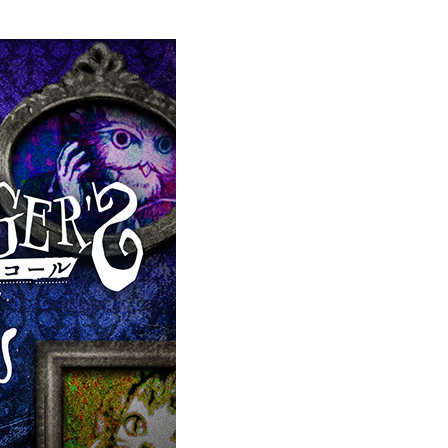
創造情報学部
（仮称・構想中／2028年
度開設予定）