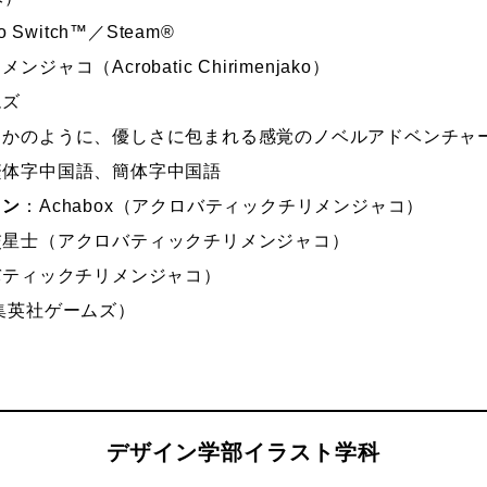
o Switch™／Steam®
コ（Acrobatic Chirimenjako）
ムズ
るかのように、優しさに包まれる感覚のノベルアドベンチャ
繁体字中国語、簡体字中国語
イン
：Achabox（アクロバティックチリメンジャコ）
交星士（アクロバティックチリメンジャコ）
バティックチリメンジャコ）
集英社ゲームズ）
デザイン学部イラスト学科