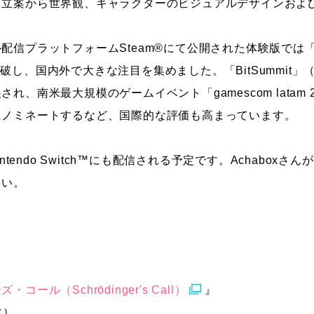
ト立案から世界観、キャラクターのビジュアルデザインおよ
配信プラットフォームSteam®にて公開された体験版では
件を突破し、国内外で大きな注目を集めました。「BitSummi
れ、南米最大規模のゲームイベント「gamescom latam 
にノミネートするなど、国際的な評価も高まっています。
intendo Switch™にも配信される予定です。Achabox
さい。
コール（Schrödinger's Call）
』
木）