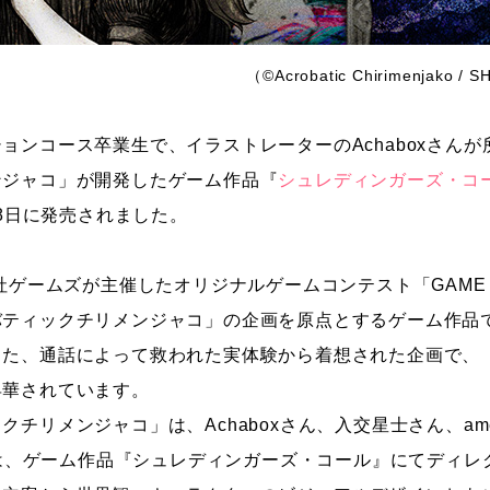
（©Acrobatic Chirimenjako /
ョンコース卒業生で、イラストレーターのAchaboxさん
ンジャコ」が開発したゲーム作品『
シュレディンガーズ・コ
28日に発売されました。
社ゲームズが主催したオリジナルゲームコンテスト「GAME BB
ティックチリメンジャコ」の企画を原点とするゲーム作品です
した、通話によって救われた実体験から着想された企画で、
昇華されています。
クチリメンジャコ」は、Achaboxさん、入交星士さん、a
さんは、ゲーム作品『シュレディンガーズ・コール』にてディ