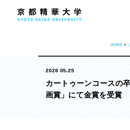
HOME
人文学部
メ
2026 05.25
歴史コース
文学コース
カートゥーンコースの卒
社会コース
画賞」にて金賞を受賞
国際文化コース
国際日本学コース
デザイン学部
マ