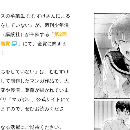
ストーリーマンガコース
芸術研究科
スの卒業生 むむすけさんによる
新世代マンガコース
デザイン研究科
ちをしていない』が、週刊少年漫
キャラクターデザインコース
マンガ研究科
」（講談社）が主催する「
第2回
アニメーションコース
人文学研究科
漫画賞
」にて、金賞に輝きま
す！
たちをしていない』は、むむすけ
として制作したマンガ作品で、大
不変や停滞、葛藤が描かれていま
プリ「マガポケ」公式サイトにて
いますので、ぜひお読みくださ
らなる活躍にご期待ください。