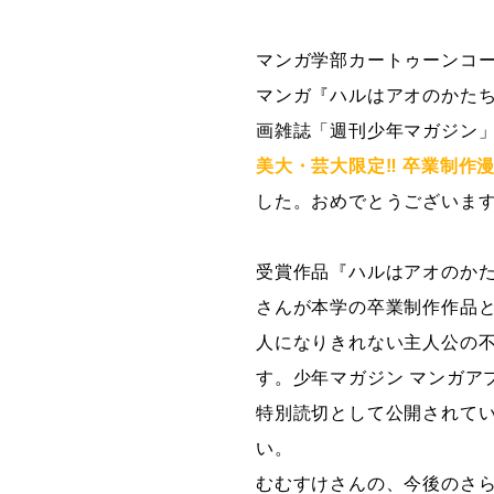
グラフィックデザインコース
マンガ学部カートゥーンコー
デジタルクリエイションコース
マンガ『ハルはアオのかた
イラスト学科
画雑誌「週刊少年マガジン
プロダクトデザイン学科
美大・芸大限定‼ 卒業制作
建築学科
した。おめでとうございま
受賞作品『ハルはアオのか
さんが本学の卒業制作作品
人になりきれない主人公の
す。少年マガジン マンガア
特別読切として公開されて
い。
むむすけさんの、今後のさ