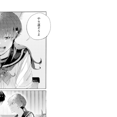
創造情報学部
（仮称・構想中／2028年
度開設予定）