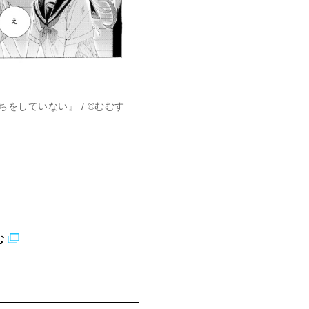
をしていない』 / ©むむす
む