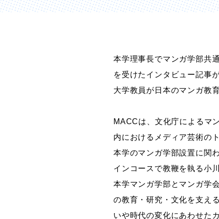
グラフィックデザインコース
デジタルクリエイションコース
イラスト学科
本学理事長でマンガ学部共
プロダクトデザイン学科
建築学科
を受けたインタビュー記事
大学教員が日本のマンガ教育
MACCは、文化庁によるマ
内におけるメディア芸術の
本学のマンガ学部設置に関
インコースで教鞭を執る小
本学マンガ学部とマンガ学
の教育・研究・文化を支え
いや時代の変化にあわせた