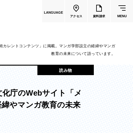
LANGUAGE
MENU
アクセス
資料請求
芸術カレントコンテンツ」に掲載。マンガ学部設立の経緯やマンガ
教育の未来について語っています。
共通教育
読み物
教員一覧
化庁のWebサイト「メ
国際文化学部
経緯やマンガ教育の未来
（2026年度募集停止）
カートゥーンコース
（2025年度募集停止）