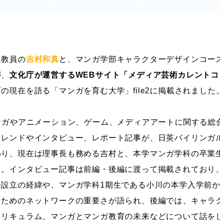
ストーリーマンガコース
芸術研究科
新世代マンガコース
デザイン研究科
キャラクターデザインコース
マンガ研究科
通教員の
吉村和真
と、マンガ学部キャラクターデザインコー
アニメーションコース
人文学研究科
が、
文化庁が運営するWEBサイト「メディア芸術カレントコ
の現在を語る「マンガを育む大学」file2に掲載されました
ンガやアニメーション、ゲーム、メディアアートに関する総
トレンドやインタビュー、レポート記事が、日英バイリンガ
わり、現在は理事長も務める吉村と、本学マンガ学科の卒業
川。インタビュー記事は前編・後編に渡って掲載されており
会設立の経緯や、マンガ学科1期生である小川の本学入学前
るためのネットワークの重要さが語られ、後編では、キャラ
カリキュラム、マンガとマンガ教育の未来などについて話を