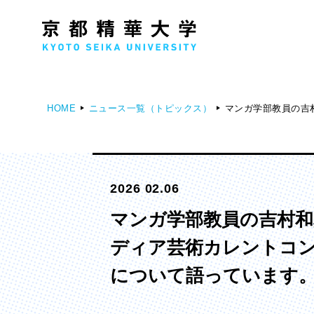
HOME
ニュース一覧（トピックス）
マンガ学部教員の吉
人文学部
メ
歴史コース
2026 02.06
文学コース
社会コース
マンガ学部教員の吉村和
国際文化コース
ディア芸術カレントコ
国際日本学コース
について語っています
デザイン学部
マ