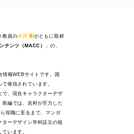
創造情報学部
（仮称・構想中／2028年
ス教員の
小川 剛
がともに取材
度開設予定）
ンテンツ（MACC）
」の、
。
合情報WEBサイトです。国
ルで発信されています。
生で、現在キャラクターデザ
、前編では、吉村が尽力した
から現職に至るまで、マンガ
クターデザイン学科設立の狙
しています。