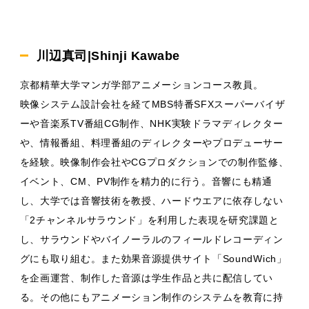
川辺真司|Shinji Kawabe
京都精華大学マンガ学部アニメーションコース教員。
映像システム設計会社を経てMBS特番SFXスーパーバイザ
ーや音楽系TV番組CG制作、NHK実験ドラマディレクター
や、情報番組、料理番組のディレクターやプロデューサー
を経験。映像制作会社やCGプロダクションでの制作監修、
イベント、CM、PV制作を精力的に行う。音響にも精通
し、大学では音響技術を教授、ハードウエアに依存しない
「2チャンネルサラウンド」を利用した表現を研究課題と
し、サラウンドやバイノーラルのフィールドレコーディン
グにも取り組む。また効果音源提供サイト「SoundWich」
を企画運営、制作した音源は学生作品と共に配信してい
る。その他にもアニメーション制作のシステムを教育に持