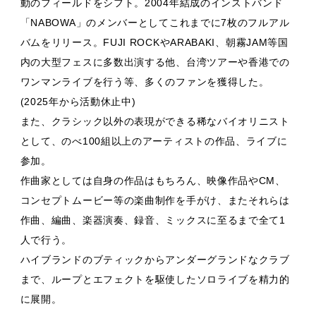
動のフィールドをシフト。2004年結成のインストバンド
「NABOWA」のメンバーとしてこれまでに7枚のフルアル
バムをリリース。FUJI ROCKやARABAKI、朝霧JAM等国
内の大型フェスに多数出演する他、台湾ツアーや香港での
ワンマンライブを行う等、多くのファンを獲得した。
(2025年から活動休止中)
また、クラシック以外の表現ができる稀なバイオリニスト
として、のべ100組以上のアーティストの作品、ライブに
参加。
作曲家としては自身の作品はもちろん、映像作品やCM、
コンセプトムービー等の楽曲制作を手がけ、またそれらは
作曲、編曲、楽器演奏、録音、ミックスに至るまで全て1
人で行う。
ハイブランドのブティックからアンダーグランドなクラブ
まで、ループとエフェクトを駆使したソロライブを精力的
に展開。