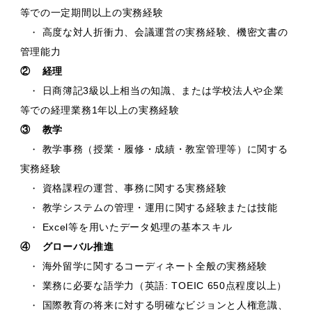
等での一定期間以上の実務経験
高度な対人折衝力、会議運営の実務経験、機密文書の
・
管理能力
②
経理
日商簿記3級以上相当の知識、または学校法人や企業
・
等での経理業務1年以上の実務経験
③
教学
教学事務（授業・履修・成績・教室管理等）に関する
・
実務経験
資格課程の運営、事務に関する実務経験
・
教学システムの管理・運用に関する経験または技能
・
Excel等を用いたデータ処理の基本スキル
・
④
グローバル推進
海外留学に関するコーディネート全般の実務経験
・
業務に必要な語学力（英語: TOEIC 650点程度以上）
・
国際教育の将来に対する明確なビジョンと人権意識、
・