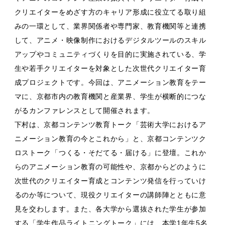
クリエイターをめざす方のキャリア形成に役立てる取り組
みの一環として、業界関係者や専門家、教育機関等と連携
して、アニメ・映像制作におけるデジタルツールのスキル
アップやコミュニティづくりを目的に実施されている、学
生や若手クリエイターを対象とした次世代クリエイター育
成プロジェクトです。今回は、アニメーション教育をテー
マに、京都市内の教育機関と産業界、学生が横断的につな
がるカンファレンスとして開催されます。
下村は、京都コンテンツ教育トーク「芸術大学におけるア
ニメーション教育の今とこれから」と、京都コンテンツク
ロストーク「つくる・そだてる・届ける」に登壇。これか
らのアニメーション教育の可能性や、京都からどのように
次世代のクリエイター育成とコンテンツ発信を行っていけ
るのか等について、現役クリエイターの講師陣とともに意
見を交わします。また、各大学から選抜された学生が参加
する「学生作品ライトニングトーク」には、本学1年生5名