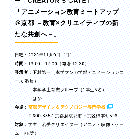
ー「CREATOR’S GATE」
「アニメーション教育ミートアップ
＠京都 －教育×クリエイティブの新
たな共創へ－」
日程
：2025年11月9日（日）
時間
：13:00～17:00（開場 12:30）
登壇者
：下村浩一（本学マンガ学部アニメーションコ
ース 教員）
本学学生有志グループ（1年生5名）
ほか
会場
：
京都デザイン＆テクノロジー専門学校
〒600-8357 京都府京都市下京区柿本町596
対象
：学生、若手クリエイター（アニメ・映像・ゲー
ム・XR等）