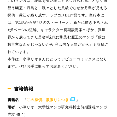
このマンガは、記憶を失い誰にも見つけられることなく彷
徨う幽霊・月島と、飄々とした風貌でなぜか月島が見える
探偵・霧江が織り成す、ラブコメBL作品です。単行本に
は、第1話から第4話のストーリーと、新たに描き下ろされ
た5ページの短編、キャラクター初期設定案のほか、異世
界から戻ってきた勇者×現代に馴染む魔王のマンガ『僕は
救世主なんかじゃないから 利己的な人間だから』も収録さ
れています。
本作は、小津リオさんにとってデビューコミックスとなり
ます。ぜひお手に取ってお読みください。
書籍情報
書籍名
：『
この探偵、欲張りにつき
』
著者
：小津リオ（大学院マンガ研究科博士前期課程マンガ
専攻 修了）