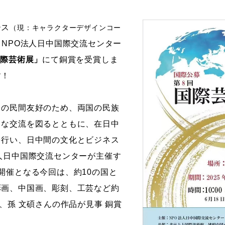
ストーリーマンガコース
芸術研究科
ース
（現：キャラクターデザインコー
新世代マンガコース
デザイン研究科
、NPO法人日中国際交流センター
キャラクターデザインコース
マンガ研究科
国際芸術展」
にて銅賞を受賞しま
アニメーションコース
人文学研究科
す！
との民間友好のため、両国の民族
まな交流を図るとともに、在日中
を行い、日中間の文化とビジネス
人日中国際交流センターが主催す
開催となる今回は、約10の国と
彩画、中国画、彫刻、工芸など約
、孫 文碩さんの作品が見事 銅賞