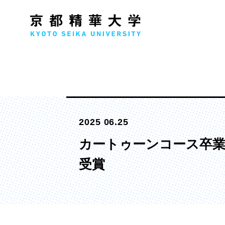
人文学部
メ
2025 06.25
歴史コース
文学コース
カートゥーンコース卒業
社会コース
受賞
国際文化コース
国際日本学コース
デザイン学部
マ