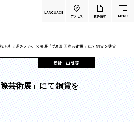
LANGUAGE
MENU
アクセス
資料請求
生の孫 文碩さんが、公募展「第8回 国際芸術展」にて銅賞を受賞
共通教育
受賞・出版等
教員一覧
国際芸術展」にて銅賞を
国際文化学部
（2026年度募集停止）
カートゥーンコース
（2025年度募集停止）