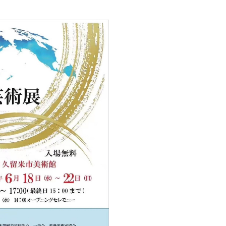
創造情報学部
（仮称・構想中／2028年
度開設予定）