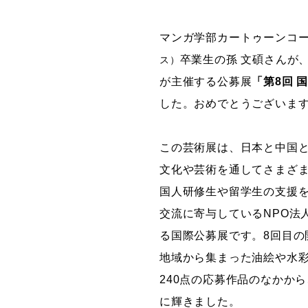
グラフィックデザインコース
マンガ学部カートゥーンコ
デジタルクリエイションコース
卒業生の孫 文碩さんが
ス）
イラスト学科
が主催する公募展
「第8回 
プロダクトデザイン学科
した。おめでとうございま
建築学科
この芸術展は、日本と中国
文化や芸術を通してさまざ
国人研修生や留学生の支援
交流に寄与しているNPO法
る国際公募展です。8回目の
地域から集まった油絵や水
240点の応募作品のなかから
に輝きました。