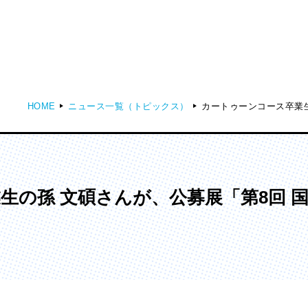
HOME
ニュース一覧（トピックス）
カートゥーンコース卒業
ディア表現学部
芸術学部
メディア表現学科
造形学科
生の孫 文碩さんが、公募展「第8回 
ンガ学部
大学院