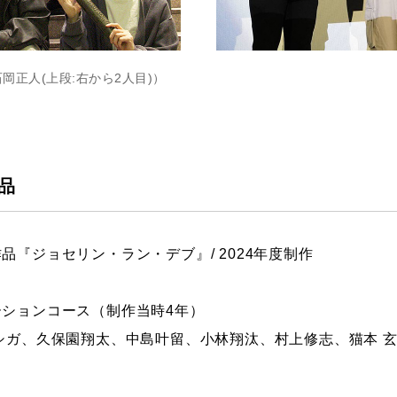
正人(上段:右から2人目)）
作品
品『ジョセリン・ラン・デブ』/ 2024年度制作
ンコース（制作当時4年）
久保園翔太、中島叶留、小林翔汰、村上修志、猫本 