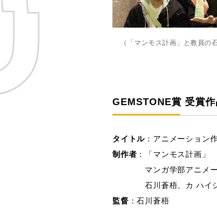
（「マンモス計画」と教員の石岡
GEMSTONE賞 受賞
タイトル
：アニメーション作
制作者
：「マンモス計画」
マンガ学部アニメーショ
石川蒼梧、カ ハイシガ、
監督
：石川蒼梧