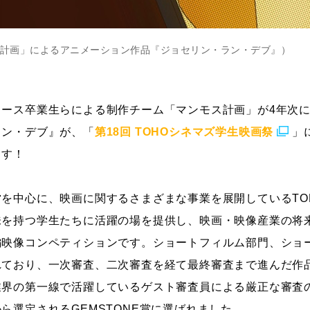
計画」によるアニメーション作品『ジョセリン・ラン・デブ』）
コース卒業生らによる制作チーム「マンモス計画」が4年次
ラン・デブ』が、「
第18回 TOHOシネマズ学生映画祭
」
ます！
を中心に、映画に関するさまざまな事業を展開しているTO
味を持つ学生たちに活躍の場を提供し、映画・映像産業の将
編映像コンペティションです。ショートフィルム部門、ショ
ており、一次審査、二次審査を経て最終審査まで進んだ作品
業界の第一線で活躍しているゲスト審査員による厳正な審査
ら選定されるGEMSTONE賞に選ばれました。