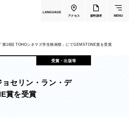
LANGUAGE
MENU
アクセス
資料請求
8回 TOHOシネマズ学生映画祭」にてGEMSTONE賞を受賞
共通教育
受賞・出版等
教員一覧
ジョセリン・ラン・デ
国際文化学部
NE賞を受賞
（2026年度募集停止）
カートゥーンコース
（2025年度募集停止）