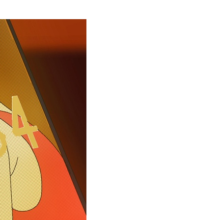
創造情報学部
（仮称・構想中／2028年
度開設予定）