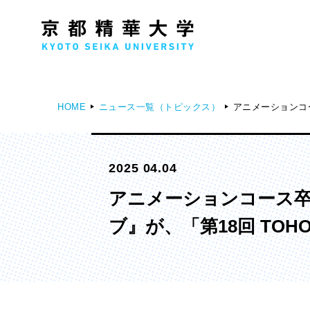
HOME
ニュース一覧（トピックス）
アニメーションコ
人文学部
メ
2025 04.04
歴史コース
文学コース
アニメーションコース
社会コース
ブ』が、「第18回 TO
国際文化コース
国際日本学コース
デザイン学部
マ