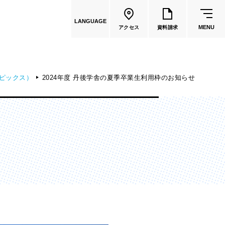
LANGUAGE
MENU
アクセス
資料請求
ピックス）
2024年度 丹後学舎の夏季卒業生利用枠のお知らせ
共通教育
教員一覧
国際文化学部
（2026年度募集停止）
カートゥーンコース
（2025年度募集停止）