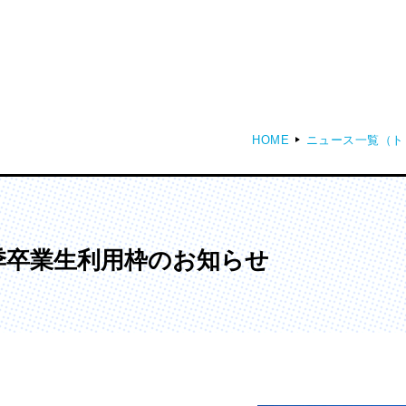
HOME
ニュース一覧（ト
ディア表現学部
芸術学部
メディア表現学科
造形学科
夏季卒業生利用枠のお知らせ
ンガ学部
大学院