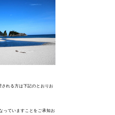
創造情報学部
（仮称・構想中／2028年
度開設予定）
望される方は下記のとおりお
なっていますことをご承知お