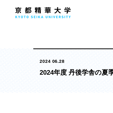
人文学部
メ
2024 06.28
歴史コース
文学コース
2024年度 丹後学舎の
社会コース
国際文化コース
国際日本学コース
デザイン学部
マ