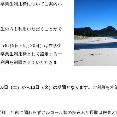
季卒業生利用枠についてご案内い
ストーリーマンガコース
芸術研究科
新世代マンガコース
デザイン研究科
キャラクターデザインコース
マンガ研究科
業生の方も利用いただくことがで
アニメーションコース
人文学研究科
（8月5日～9月20日）は在学生
、卒業生利用枠として設定する一
の利用を制限させていただきま
10日（土）から13日（火）の期間となります。
ご利用を希
同様、年齢に関わらずアルコール類の持込みと摂取は厳禁と