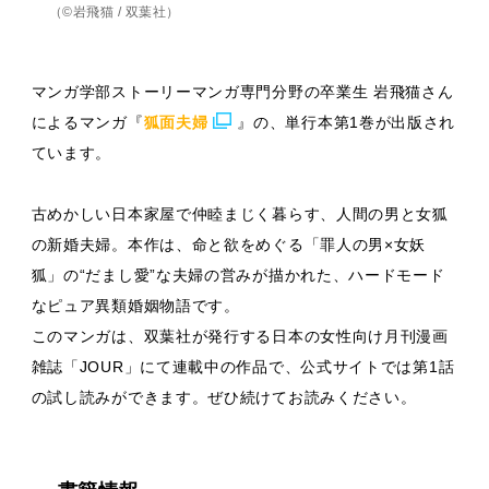
（©岩飛猫 / 双葉社）
マンガ学部ストーリーマンガ専門分野の卒業生 岩飛猫さん
によるマンガ『
狐面夫婦
』の、単行本第1巻が出版され
ています。
古めかしい日本家屋で仲睦まじく暮らす、人間の男と女狐
の新婚夫婦。本作は、命と欲をめぐる「罪人の男×女妖
狐」の“だまし愛”な夫婦の営みが描かれた、ハードモード
なピュア異類婚姻物語です。
このマンガは、双葉社が発行する日本の女性向け月刊漫画
雑誌「JOUR」にて連載中の作品で、公式サイトでは第1話
の試し読みができます。ぜひ続けてお読みください。