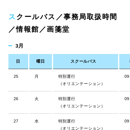
スクールバス／事務局取扱時間
／情報館／画箋堂
3月
日
曜日
スクールバス
25
月
特別運行
09
（オリエンテーション）
26
火
特別運行
09
（オリエンテーション）
27
水
特別運行
09
（オリエンテーション）