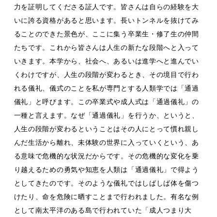
力を証明してくださる証人です。皆さんは自らの経験を大
いに誇る資格があると思います。長いトンネルを抜けてみ
ることのできた景色が、ここに集う卒業生・修了生の仲間
たちです。これから皆さんは人生の新たな段階へと入って
いきます。本学から、社会へ、あるいは進学へと進んでい
くわけですが、人生の段階が変わるとき、その境目で行わ
れる儀礼、儀式のことを私が専門とする人類学では「通過
儀礼」と呼びます。この卒業式や成人式は「通過儀礼」の
一種と言えます。なぜ「通過儀礼」を行うか、というと、
人生の段階が変わるということはその人にとって慣れ親し
んだ生活から離れ、未体験の世界に入っていくという、あ
る意味で危機的な状況だからです。その危機的な変化を乗
り越えるための勇気や知恵を人類は「通過儀礼」で得よう
としてきたのです。そのような儀礼ではしばしば体を傷つ
けたり、命を危険に晒すことまで行われました。有名な例
として南太平洋のある島で行われていた「成人つまり大