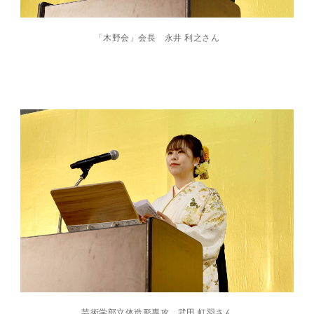
「木野会」会長 永井 利之さん
芸術学部立体造形専攻 武田 虹羽さん