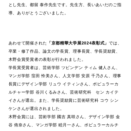
とし先生、都留 泰作先生です。先生方、長いあいだのご指
導、ありがとうございました。
あわせて開催された
「京都精華大学展2024表彰式」
では、
卒業・修了作品、論文の学長賞、理事長賞、学長奨励賞、
木野会賞受賞者の表彰が行われました。
学長賞受賞者は、芸術学部 ツビンデン ティム 健人さん、
マンガ学部 窪田 怜美さん、人文学部 安原 千乃さん、理事
長賞にデザイン学部 リュウ イティンさん、ポピュラーカ
ルチャー学部 谷川くるみさん、芸術研究科 セン カイテ
イさんが選出。また、学長奨励賞に芸術研究科 コウ シン
ケンさんが選出されました。
木野会賞には、芸術学部 國吉 真咲さん、デザイン学部 金
谷 侑奈さん、マンガ学部 睦月一さん、ポピュラーカルチ