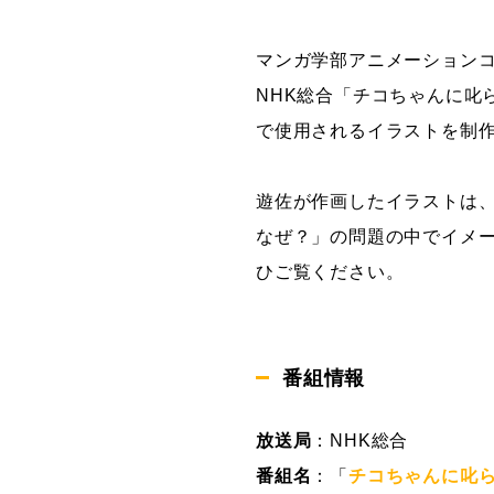
グラフィックデザインコース
マンガ学部アニメーション
デジタルクリエイションコース
NHK総合「チコちゃんに叱ら
イラスト学科
で使用されるイラストを制
プロダクトデザイン学科
建築学科
遊佐が作画したイラストは
なぜ？」の問題の中でイメ
ひご覧ください。
番組情報
放送局
：NHK総合
番組名
：「
チコちゃんに叱ら