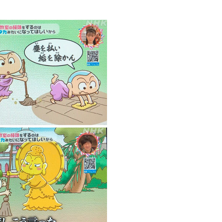
創造情報学部
（仮称・構想中／2028年
度開設予定）