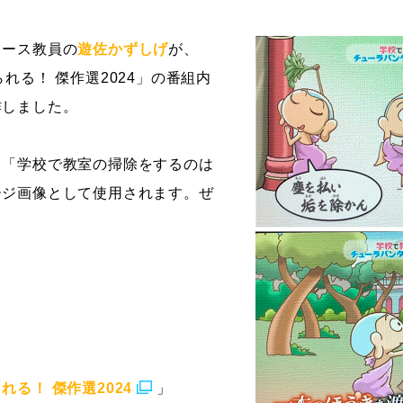
ストーリーマンガコース
芸術研究科
コース教員の
遊佐かずしげ
が、
新世代マンガコース
デザイン研究科
れる！ 傑作選2024」の番組内
キャラクターデザインコース
マンガ研究科
作しました。
アニメーションコース
人文学研究科
、「学校で教室の掃除をするのは
ージ画像として使用されます。ぜ
れる！ 傑作選2024
」