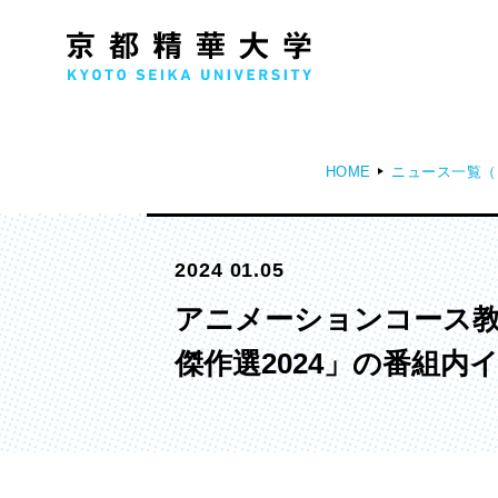
HOME
ニュース一覧（
人文学部
メ
2024 01.05
歴史コース
文学コース
アニメーションコース教
社会コース
傑作選2024」の番組内
国際文化コース
国際日本学コース
デザイン学部
マ