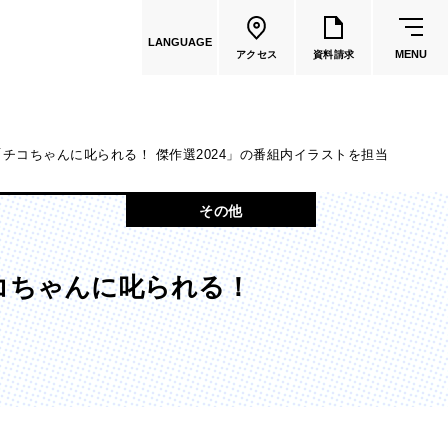
LANGUAGE
MENU
アクセス
資料請求
チコちゃんに叱られる！ 傑作選2024」の番組内イラストを担当
共通教育
その他
教員一覧
コちゃんに叱られる！
国際文化学部
（2026年度募集停止）
カートゥーンコース
（2025年度募集停止）