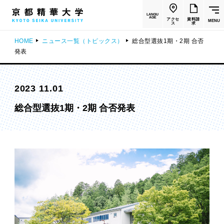
LANGU
AGE
アクセ
資料請
MENU
ス
求
HOME
ニュース一覧（トピックス）
総合型選抜1期・2期 合否
発表
2023 11.01
総合型選抜1期・2期 合否発表