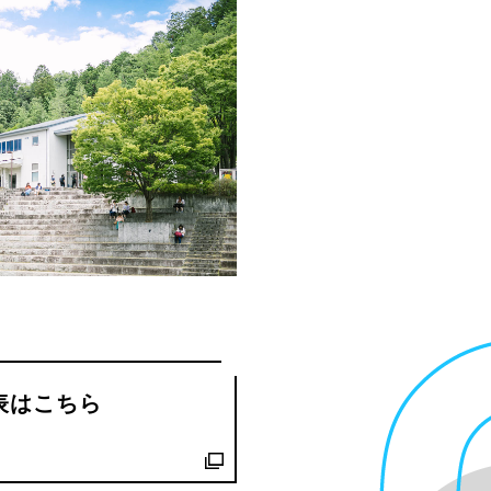
創造情報学部
（仮称・構想中／2028年
度開設予定）
表はこちら