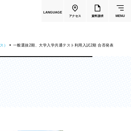
LANGUAGE
MENU
アクセス
資料請求
ス）
一般選抜2期、大学入学共通テスト利用入試2期 合否発表
共通教育
教員一覧
国際文化学部
（2026年度募集停止）
カートゥーンコース
（2025年度募集停止）