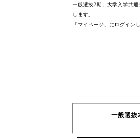
一般選抜2期、大学入学共通
グラフィックデザインコース
します。
デジタルクリエイションコース
「マイページ」にログイン
イラスト学科
プロダクトデザイン学科
建築学科
一般選抜