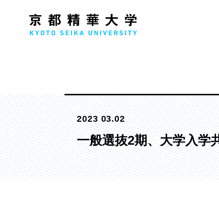
人文学部
メ
2023 03.02
歴史コース
文学コース
一般選抜2期、大学入学
社会コース
国際文化コース
国際日本学コース
デザイン学部
マ