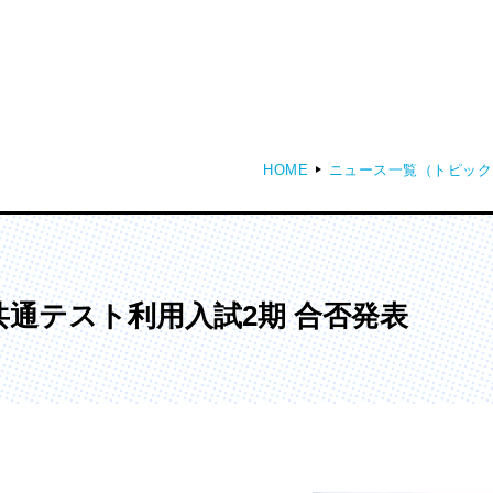
HOME
ニュース一覧（トピック
ディア表現学部
芸術学部
メディア表現学科
造形学科
共通テスト利用入試2期 合否発表
ンガ学部
大学院