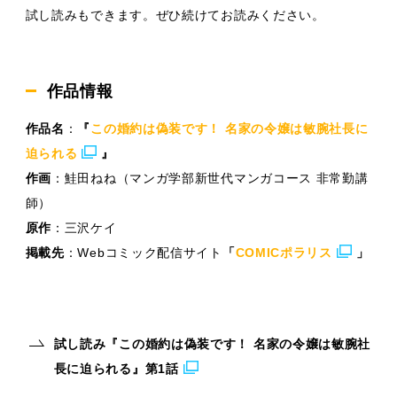
試し読みもできます。ぜひ続けてお読みください。
作品情報
作品名
：
『
この婚約は偽装です！ 名家の令嬢は敏腕社長に
迫られる
』
作画
：鮭田ねね（マンガ学部新世代マンガコース 非常勤講
師）
原作
：三沢ケイ
掲載先
：Webコミック配信サイト
「
COMICポラリス
」
試し読み『この婚約は偽装です！ 名家の令嬢は敏腕社
長に迫られる』第1話