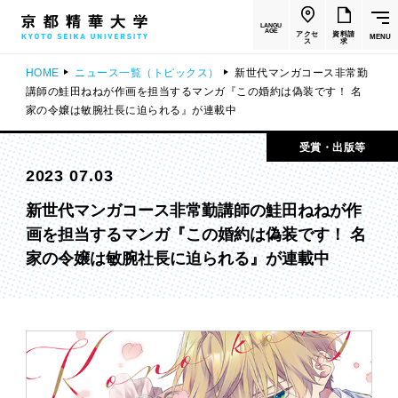
LANGU
AGE
アクセ
資料請
MENU
ス
求
HOME
ニュース一覧（トピックス）
新世代マンガコース非常勤
講師の鮭田ねねが作画を担当するマンガ『この婚約は偽装です！ 名
家の令嬢は敏腕社長に迫られる』が連載中
受賞・出版等
2023 07.03
新世代マンガコース非常勤講師の鮭田ねねが作
画を担当するマンガ『この婚約は偽装です！ 名
家の令嬢は敏腕社長に迫られる』が連載中