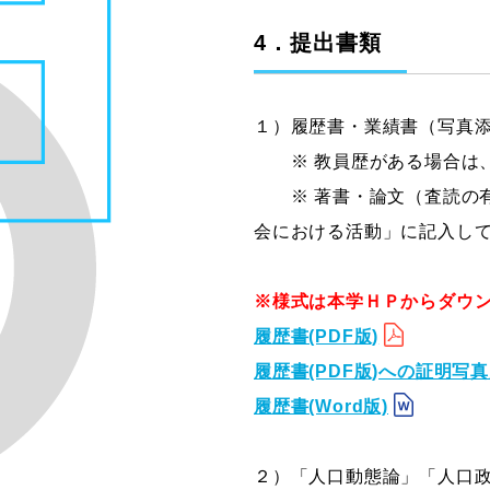
4．提出書類
１）履歴書・業績書（写真
※ 教員歴がある場合は、
※ 著書・論文（査読の有
会における活動」に記入し
※様式は本学ＨＰからダウ
履歴書(PDF版)
履歴書(PDF版)への証明写
履歴書(Word版)
２）「人口動態論」「人口