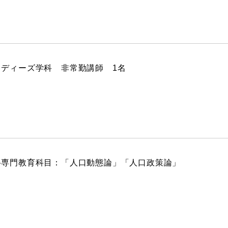
ストーリーマンガコース
芸術研究科
新世代マンガコース
デザイン研究科
キャラクターデザインコース
マンガ研究科
アニメーションコース
人文学研究科
ディーズ学科 非常勤講師 1名
科専門教育科目：「人口動態論」「人口政策論」