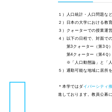
１）人口統計・人口問題な
２）日本の大学における教
３）クォーターでの授業運
４）以下の日程で、対面で
第3クォーター（第3Ｑ）授業日
第4クォーター（第4Ｑ）授業日
※「人口動態論」と「人口
５）通勤可能な地域に居所を
＊本学ではダ
イバーシティ
進しております。教員公募