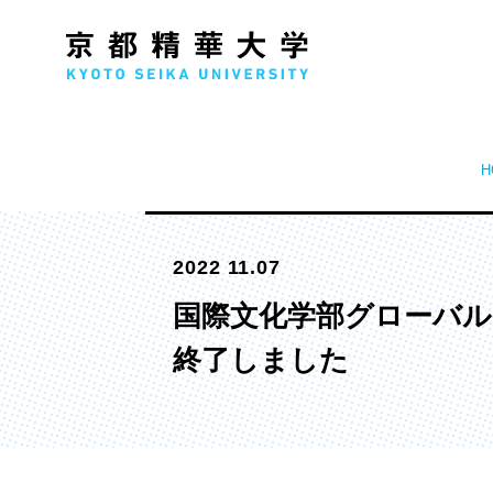
H
人文学部
メ
2022 11.07
歴史コース
文学コース
国際文化学部グローバル
社会コース
終了しました
国際文化コース
国際日本学コース
デザイン学部
マ