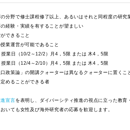
どの分野で修士課程修了以上、あるいはそれと同程度の研究
育の経験・実績を有することが望ましい
営ができること
の授業運営が可能であること
（10/2～12/2）月4，5限 または 木4，5限
（12/4～2/10）月4，5限 または 木4，5限
政策論」の開講クォーターは異なるクォーターに置くこ
定めることができる者
推進宣言
を表明し、ダイバーシティ推進の視点に立った教育
においても女性及び海外研究者の応募を歓迎します。