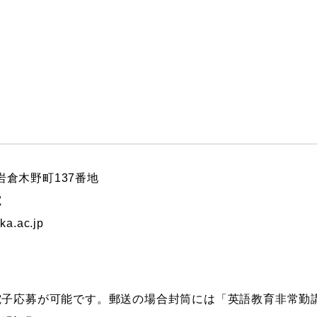
区岩倉木野町137番地
宛
a.ac.jp
電子応募が可能です。郵送の場合封筒には「英語教育非常勤