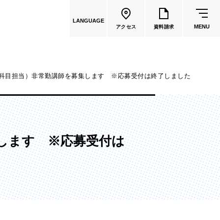
LANGUAGE
MENU
アクセス
資料請求
科目担当）非常勤講師を募集します ※応募受付は終了しました
共通教育
教員一覧
します ※応募受付は
国際文化学部
（2026年度募集停止）
カートゥーンコース
（2025年度募集停止）