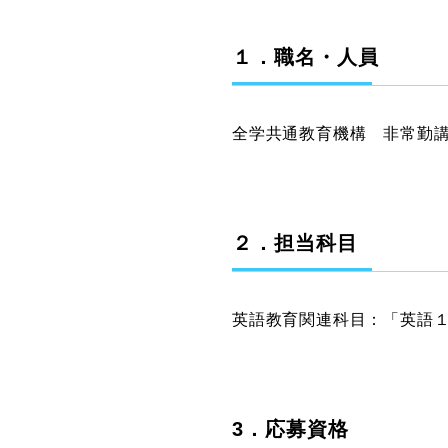
グラフィックデザインコース
１．職名・人員
デジタルクリエイションコース
イラスト学科
プロダクトデザイン学科
全学共通教育機構 非常勤講
建築学科
２．担当科目
英語教育関連科目：「英語
3．応募資格