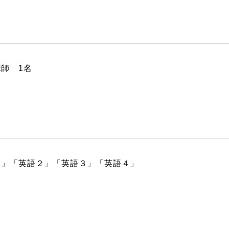
ストーリーマンガコース
芸術研究科
新世代マンガコース
デザイン研究科
キャラクターデザインコース
マンガ研究科
アニメーションコース
人文学研究科
師 1名
１」「英語２」「英語３」「英語４」