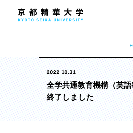
H
人文学部
メ
2022 10.31
歴史コース
文学コース
全学共通教育機構（英語
社会コース
終了しました
国際文化コース
国際日本学コース
デザイン学部
マ