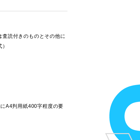
は査読付きのものとその他に
式）
A4判用紙400字程度の要