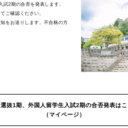
入試2期の合否を発表します。
ストーリーマンガコース
芸術研究科
してご確認ください。
新世代マンガコース
デザイン研究科
通知をお送りします。不合格の方
キャラクターデザインコース
マンガ研究科
アニメーションコース
人文学研究科
般選抜1期、外国人留学生入試2期の合否発表はこ
（マイページ）