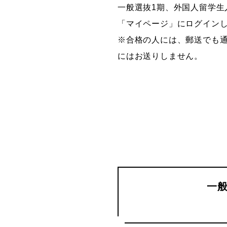
一般選抜1期、外国人留学生
グラフィックデザインコース
「マイページ」にログイン
デジタルクリエイションコース
※合格の人には、郵送でも
イラスト学科
にはお送りしません。
プロダクトデザイン学科
建築学科
一