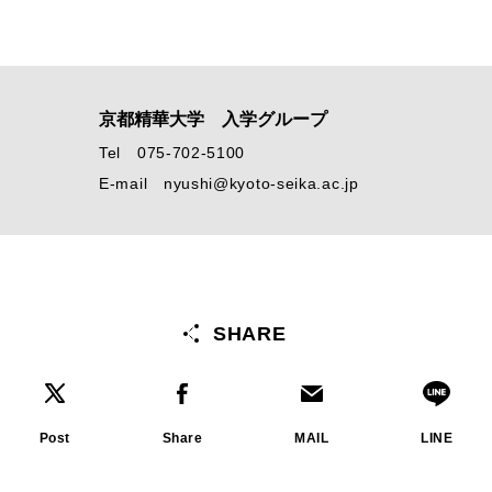
京都精華大学 入学グループ
Tel 075-702-5100
E-mail nyushi@kyoto-seika.ac.jp
SHARE
Post
Share
MAIL
LINE