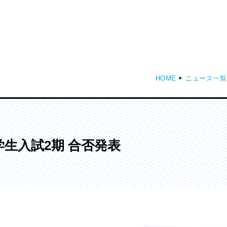
HOME
ニュース一覧
ディア表現学部
芸術学部
メディア表現学科
造形学科
生入試2期 合否発表
ンガ学部
大学院