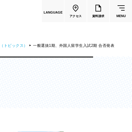
LANGUAGE
MENU
アクセス
資料請求
（トピックス）
一般選抜1期、外国人留学生入試2期 合否発表
共通教育
教員一覧
国際文化学部
（2026年度募集停止）
カートゥーンコース
（2025年度募集停止）