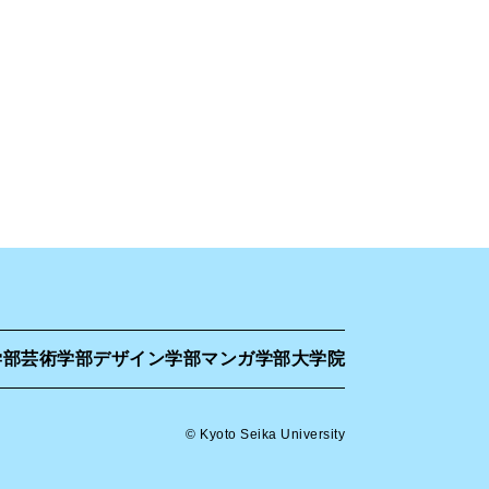
学部
芸術学部
デザイン学部
マンガ学部
大学院
© Kyoto Seika University