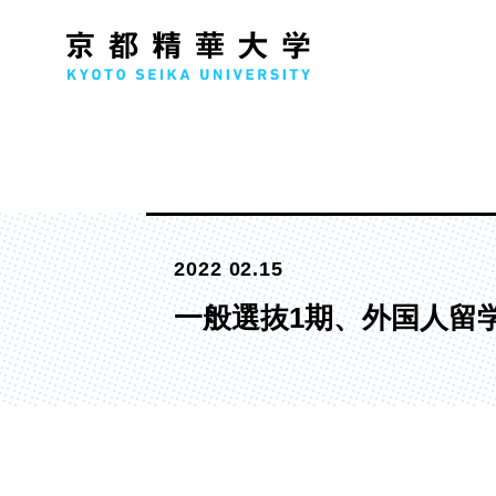
人文学部
メ
2022 02.15
歴史コース
文学コース
一般選抜1期、外国人留学
社会コース
国際文化コース
国際日本学コース
デザイン学部
マ