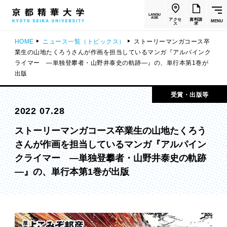
LANGU
AGE
アクセ
資料請
MENU
ス
求
HOME
ニュース一覧（トピックス）
ストーリーマンガコース卒
業生の山地たくろうさんが作画を担当しているマンガ『アルパインク
ライマー —単独登攀者・山野井泰史の軌跡—』の、単行本第1巻が
出版
受賞・出版等
2022 07.28
ストーリーマンガコース卒業生の山地たくろう
さんが作画を担当しているマンガ『アルパイン
クライマー —単独登攀者・山野井泰史の軌跡
—』の、単行本第1巻が出版