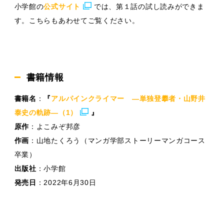
小学館の
公式サイト
では、第１話の試し読みができま
す。こちらもあわせてご覧ください。
書籍情報
書籍名
：
『
アルパインクライマー —単独登攀者・山野井
泰史の軌跡—（1）
』
原作
：よこみぞ邦彦
作画
：山地たくろう（マンガ学部ストーリーマンガコース
卒業）
出版社
：小学館
発売日
：2022年6月30日