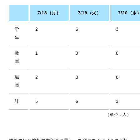
7/18（月）
7/19（火）
7/20（水
学
2
6
3
生
教
1
0
0
員
職
2
0
0
員
計
5
6
3
（単位：人）