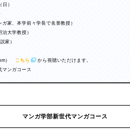
日（日）
0
ンガ家、本学前々学長で名誉教授）
大学教授）
説家）
oom）
こちら
から視聴いただけます。
代マンガコース
マンガ学部新世代マンガコース