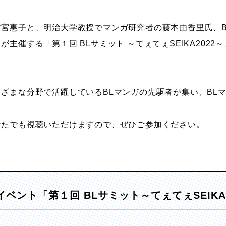
ストーリーマンガコース
芸術研究科
宮惠子と、明治大学教授でマンガ研究者の藤本由香里氏、B
新世代マンガコース
デザイン研究科
主催する「第１回 BLサミット ～てぇてぇSEIKA202
キャラクターデザインコース
マンガ研究科
アニメーションコース
人文学研究科
ざまな分野で活躍しているBLマンガの先駆者が集い、BL
なたでも視聴いただけますので、ぜひご参加ください。
ベント「第１回 BLサミット～てぇてぇSEIKA2