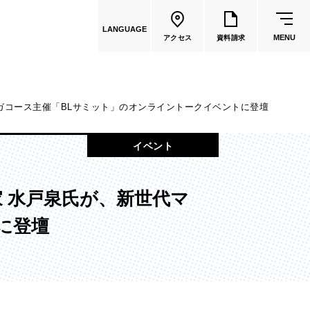
LANGUAGE
MENU
アクセス
資料請求
ガコース主催「BLサミット」のオンライントークイベントに登壇
共通教育
イベント
教員一覧
家 水戸泉氏が、新世代マ
国際文化学部
に登壇
（2026年度募集停止）
カートゥーンコース
（2025年度募集停止）