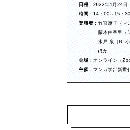
日程
：2022年4月24
時間
：14：00～15：3
登壇者
：竹宮惠子（マ
藤本由香里（明治
水戸 泉（BL小
ほか
会場
：オンライン（Z
主催
：マンガ学部新世