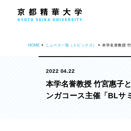
HOME
ニュース一覧（トピックス）
本学名誉教授 
人文学部
メ
2022 04.22
歴史コース
文学コース
本学名誉教授 竹宮惠子
社会コース
ンガコース主催「BLサ
国際文化コース
国際日本学コース
デザイン学部
マ