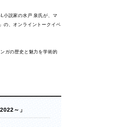
L小説家の水戸 泉氏が、マ
創造情報学部
2～」の、オンライントークイベ
（仮称・構想中／2028年
度開設予定）
マンガの歴史と魅力を学術的
022～」