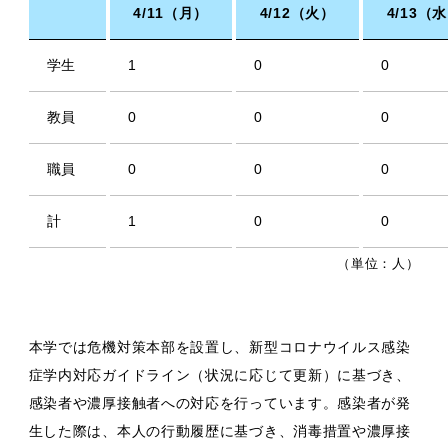
4/11（月）
4/12（火）
4/13（
学生
1
0
0
教員
0
0
0
職員
0
0
0
計
1
0
0
（単位：人）
本学では危機対策本部を設置し、新型コロナウイルス感染
症学内対応ガイドライン（状況に応じて更新）に基づき、
感染者や濃厚接触者への対応を行っています。感染者が発
生した際は、本人の行動履歴に基づき、消毒措置や濃厚接