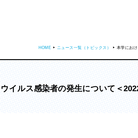
HOME
ニュース一覧（トピックス）
本学におけ
ディア表現学部
芸術学部
メディア表現学科
造形学科
イルス感染者の発生について＜2022
ンガ学部
大学院