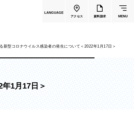
LANGUAGE
MENU
アクセス
資料請求
る新型コロナウイルス感染者の発生について＜2022年1月17日＞
共通教育
教員一覧
年1月17日＞
国際文化学部
（2026年度募集停止）
カートゥーンコース
（2025年度募集停止）