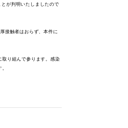
ることが判明いたしましたので
創造情報学部
濃厚接触者はおらず、本件に
（仮称・構想中／2028年
度開設予定）
に取り組んで参ります。感染
す。