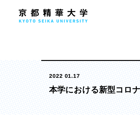
人文学部
メ
2022 01.17
歴史コース
文学コース
本学における新型コロナウ
社会コース
国際文化コース
国際日本学コース
デザイン学部
マ