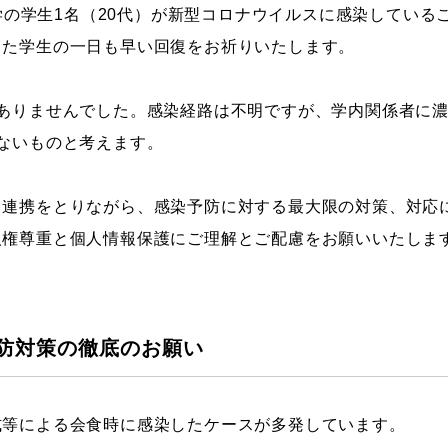
に本学の学生1名（20代）が新型コロナウイルスに感染してい
ストーリーマンガコース
芸術研究科
した学生の一日も早い回復をお祈りいたします。
新世代マンガコース
デザイン研究科
キャラクターデザインコース
マンガ研究科
はありませんでした。感染経路は不明ですが、学内関係者に
アニメーションコース
人文学研究科
ないものと考えます。
と連携をとりながら、感染予防に対する最大限の対策、対応
人権尊重と個人情報保護にご理解とご配慮をお願いいたしま
防対策の徹底のお願い
式等による会食時に感染したケースが多発しています。