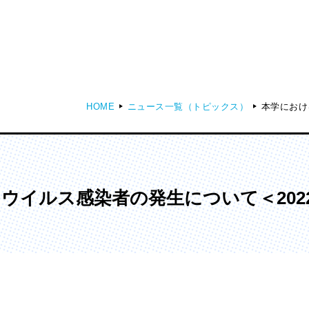
HOME
ニュース一覧（トピックス）
本学におけ
ディア表現学部
芸術学部
メディア表現学科
造形学科
イルス感染者の発生について＜2022
ンガ学部
大学院