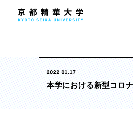
人文学部
メ
2022 01.17
歴史コース
文学コース
本学における新型コロナウ
社会コース
国際文化コース
国際日本学コース
デザイン学部
マ