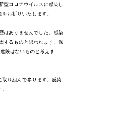
）が新型コロナウイルスに感染し
復をお祈りいたします。
創造情報学部
履歴はありませんでした。感染
（仮称・構想中／2028年
度開設予定）
起因するものと思われます。保
の危険はないものと考えま
に取り組んで参ります。感染
す。