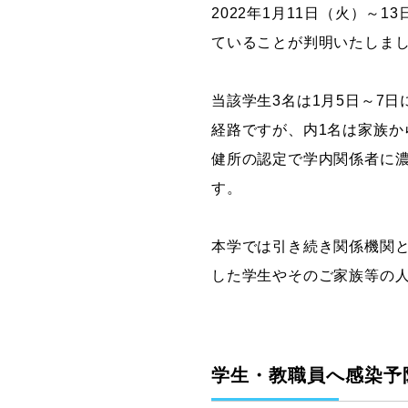
2022年1月11日（火）～
グラフィックデザインコース
ていることが判明いたしま
デジタルクリエイションコース
イラスト学科
当該学生3名は1月5日～7
プロダクトデザイン学科
経路ですが、内1名は家族か
建築学科
健所の認定で学内関係者に
す。
本学では引き続き関係機関
した学生やそのご家族等の
学生・教職員へ感染予