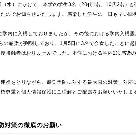
13日（水）にかけて、本学の学生3名（20代1名、10代2名
ストーリーマンガコース
芸術研究科
したのでお知らせいたします。感染した学生の一日も早い回
新世代マンガコース
デザイン研究科
キャラクターデザインコース
マンガ研究科
日に学内に入構しておりましたが、その後における学内入構
アニメーションコース
人文学研究科
らの感染が判明しており、1月5日に3名で会食したことに
濃厚接触者はおりませんでした。本件における学内2次感染
と連携をとりながら、感染予防に対する最大限の対策、対応
人権尊重と個人情報保護にご理解とご配慮をお願いいたしま
防対策の徹底のお願い