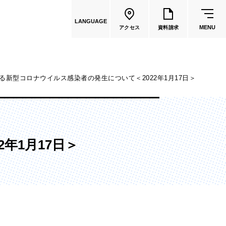
LANGUAGE
MENU
アクセス
資料請求
る新型コロナウイルス感染者の発生について＜2022年1月17日＞
共通教育
教員一覧
年1月17日＞
国際文化学部
（2026年度募集停止）
カートゥーンコース
（2025年度募集停止）