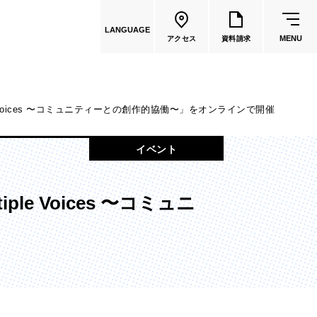
LANGUAGE
MENU
アクセス
資料請求
Voices 〜コミュニティーとの創作的協働〜」をオンラインで開催
共通教育
イベント
教員一覧
 Voices 〜コミュニ
国際文化学部
（2026年度募集停止）
カートゥーンコース
（2025年度募集停止）