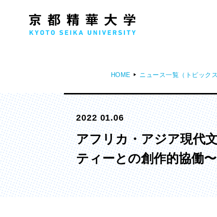
HOME
ニュース一覧（トピック
人文学部
メ
2022 01.06
歴史コース
文学コース
アフリカ・アジア現代文化研
社会コース
ティーとの創作的協働
国際文化コース
国際日本学コース
デザイン学部
マ