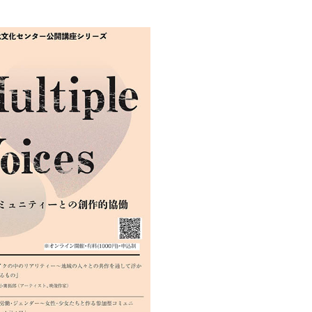
創造情報学部
（仮称・構想中／2028年
度開設予定）