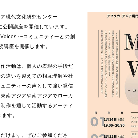
ストーリーマンガコース
芸術研究科
ジア現代文化研究センター
新世代マンガコース
デザイン研究科
的に公開講座を開催しています。
キャラクターデザインコース
マンガ研究科
le Voices 〜コミュニティーとの創
アニメーションコース
人文学研究科
続講座を開催します。
創作活動は、個人の表現の手段だ
景の違いを越えての相互理解や社
ミュニティーの声として強い発信
は東南アジアや南アジアでローカ
働制作を通して活動するアーティ
きます。
ただけます。ぜひご参加くださ