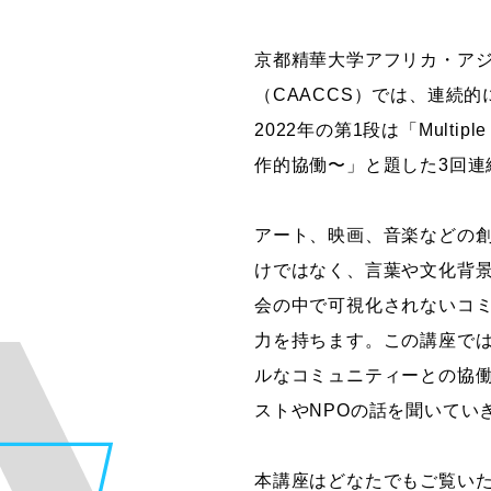
グラフィックデザインコース
京都精華大学アフリカ・ア
デジタルクリエイションコース
（CAACCS）では、連続
イラスト学科
2022年の第1段は「Multip
プロダクトデザイン学科
作的協働〜」と題した3回連
建築学科
アート、映画、音楽などの
けではなく、言葉や文化背
会の中で可視化されないコ
力を持ちます。この講座で
ルなコミュニティーとの協
ストやNPOの話を聞いてい
本講座はどなたでもご覧い