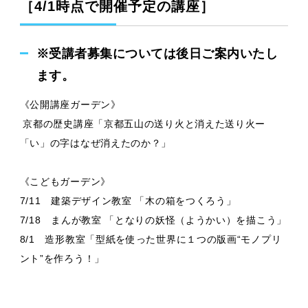
［4/1時点で開催予定の講座］
※受講者募集については後日ご案内いたし
ます。
《公開講座ガーデン》
京都の歴史講座「京都五山の送り火と消えた送り火ー
「い」の字はなぜ消えたのか？」
《こどもガーデン》
7/11 建築デザイン教室 「木の箱をつくろう」
7/18 まんが教室 「となりの妖怪（ようかい）を描こう」
8/1 造形教室「型紙を使った世界に１つの版画“モノプリ
ント”を作ろう！」