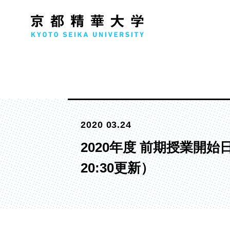
人文学部
メ
2020 03.24
歴史コース
文学コース
2020年度 前期授業開
社会コース
20:30更新）
国際文化コース
国際日本学コース
デザイン学部
マ