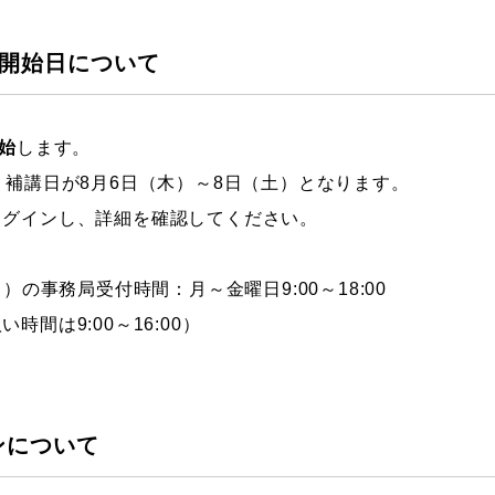
ストーリーマンガコース
芸術研究科
授業開始日について
新世代マンガコース
デザイン研究科
キャラクターデザインコース
マンガ研究科
アニメーションコース
人文学研究科
始
します。
、補講日が8月6日（木）～8日（土）となります。
ログインし、詳細を確認してください。
）の事務局受付時間：月～金曜日9:00～18:00
間は9:00～16:00）
ンについて