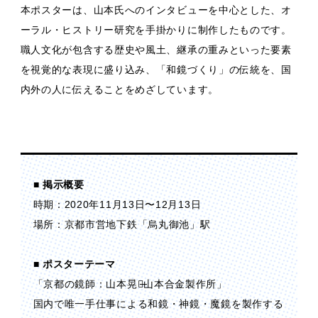
本ポスターは、山本氏へのインタビューを中心とした、オ
ーラル・ヒストリー研究を手掛かりに制作したものです。
職人文化が包含する歴史や風土、継承の重みといった要素
を視覚的な表現に盛り込み、「和鏡づくり」の伝統を、国
内外の人に伝えることをめざしています。
■ 掲示概要
時期：2020年11月13日〜12月13日
場所：京都市営地下鉄「烏丸御池」駅
■ ポスターテーマ
「京都の鏡師：山本晃久̶山本合金製作所」
国内で唯一手仕事による和鏡・神鏡・魔鏡を製作する