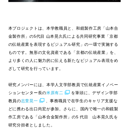
本プロジェクトは、本学教職員と、和鏡製作工房「山本合
金製作所」の5代目 山本晃久氏による共同研究事業「京都
の伝統産業を表現するビジュアル研究」の一環で実施する
ものです。無形の文化資産である「京都の伝統産業」を、
より多くの人に魅力的に伝える新たなビジュアル表現をめ
ざして研究を行っています。
研究メンバーには、本学人文学部教員で伝統産業イノベー
ションセンター長の
米原有二
を筆頭に、デザイン学部
教員の
志萱晃一
、事務職員で在学生のキャリア支援な
どに携わる出口尚宏が参加。さらに、国内で唯一の和鏡製
作工房である「山本合金製作所」の5 代目 山本晃久氏を
研究分担者としました。