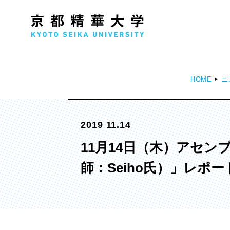
HOME
ニ
人文学部
メ
2019 11.14
歴史コース
文学コース
11月14日（木）アセ
社会コース
師：Seiho氏）」レポー
国際文化コース
国際日本学コース
デザイン学部
マ