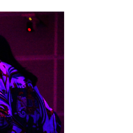
創造情報学部
（仮称・構想中／2028年
度開設予定）