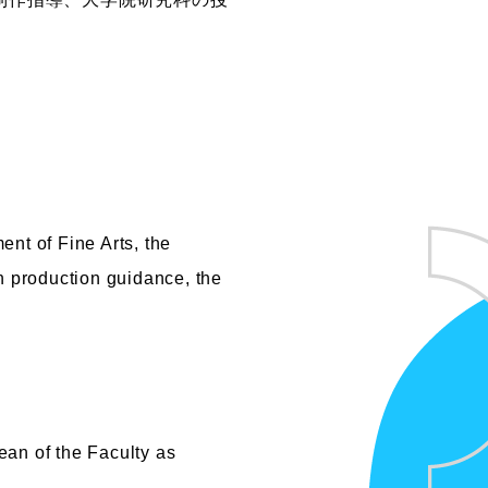
nt of Fine Arts, the
n production guidance, the
ean of the Faculty as