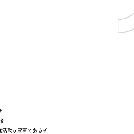
者
者
究活動が豊富である者