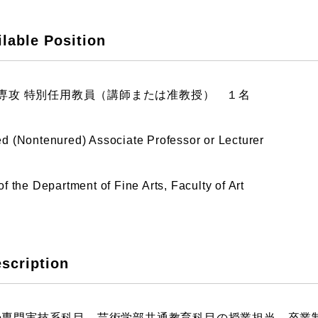
ストーリーマンガコース
芸術研究科
le Position
新世代マンガコース
デザイン研究科
キャラクターデザインコース
マンガ研究科
アニメーションコース
人文学研究科
形専攻 特別任用教員（講師または准教授） １名
ted (Nontenured) Associate Professor or Lecturer
 of the Department of Fine Arts, Faculty of Art
ription
の専門実技系科目、芸術学部共通教育科目の授業担当、卒業