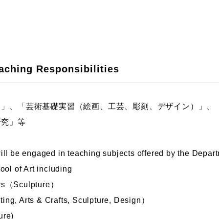
ng Responsibilities
）」、「芸術基礎実習（絵画、工芸、彫刻、デザイン）」、
研究」等
ll be engaged in teaching subjects offered by the Departm
ool of Art including
ors（Sculpture）
ng, Arts & Crafts, Sculpture, Design）
ure)