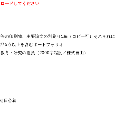
ンロードしてください
等の印刷物、主要論文の別刷り5編（コピー可）それぞれにA
品5点以上を含むポートフォリオ
教育・研究の抱負（2000字程度／様式自由）
出期日必着