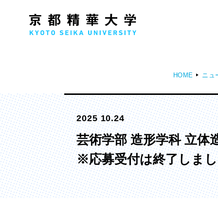
HOME
ニュ
人文学部
メ
2025 10.24
歴史コース
文学コース
芸術学部 造形学科 立
社会コース
※応募受付は終了しまし
国際文化コース
国際日本学コース
デザイン学部
マ