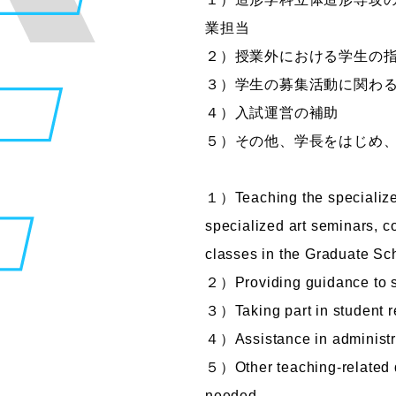
業担当
２）授業外における学生の
３）学生の募集活動に関わ
４）入試運営の補助
５）その他、学長をはじめ
１）Teaching the specialized 
specialized art seminars, c
classes in the Graduate Sch
２）Providing guidance to s
３）Taking part in student re
４）Assistance in administr
５）Other teaching-related d
needed