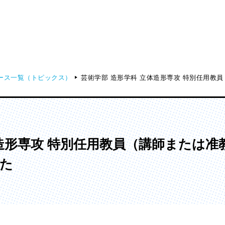
ース一覧（トピックス）
芸術学部 造形学科 立体造形専攻 特別任用教
ディア表現学部
芸術学部
メディア表現学科
造形学科
体造形専攻 特別任用教員（講師または
た
ンガ学部
大学院