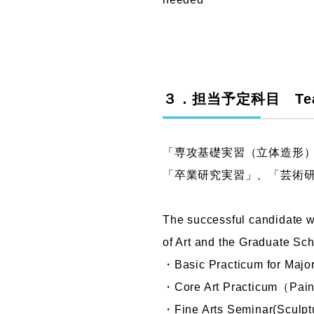
３．担当予定科目 Teachi
「専攻基礎実習（立体造形
「卒業研究実習」、「芸術
The successful candidate wi
of Art and the Graduate Sch
・Basic Practicum for Maj
・Core Art Practicum（Painti
・Fine Arts Seminar(Sculpt