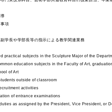
指導
る事項
、副学長や学部長等の指示による教学関連業務
practical subjects in the Sculpture Major of the Departme
ommon education subjects in the Faculty of Art, graduatio
ool of Art
tudents outside of classroom
cruitment activities
ation of entrance examinations
uties as assigned by the President, Vice President, or D