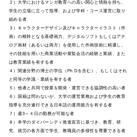
２）大学におけるマンガ教育への高い関心と情熱を持ち、
学生の立場に立って指導、および学科・コース運営に取り
組める者
３）キャラクターデザイン及びキャラクターイラスト（作
画）の根幹となる基礎画力、デジタルソフトもしくはアナ
ログ画材（あるいは両方）を使用した作画技術に精通し、
その技能を用いた商業活動や展覧会活の経験と業績、また
は教育業績を有する者
４）関連分野の博士の学位（Ph.Dを含む）、もしくはそれ
と同等の学識・業績を有する者
５）他者と共同で授業を開発・運営できる協調性の高い者
６）国籍は問わないが、大学の運営業務および学生の教育
指導を充分遂行できる日本語の運用能力を有する者
７）週3～４日の勤務が可能な者
８）本学のダイバーシティ推進宣言に基づき、教育、研
究、就労の各方面で学生、教職員の多様性を尊重できる者