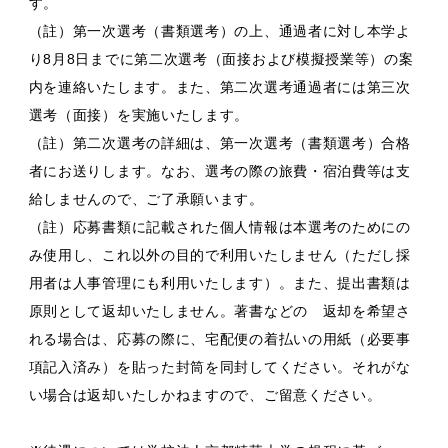
す。
（註）第一次選考（書類選考）の上、通過者に対し本学よ
り8月8日までに第二次選考（面接および模擬授業等）の案
内を連絡いたします。また、第二次選考通過者には第三次
選考（面接）を実施いたします。
（註）第二次選考の詳細は、第一次選考（書類選考）合格
者にお送りします。なお、選考の際の旅費・宿泊費等は支
給しませんので、ご了承願います。
（註）応募書類に記載された個人情報は本選考のためにの
み使用し、これ以外の目的で利用いたしません（ただし採
用者は人事管理にも利用いたします）。また、提出書類は
原則として返却いたしません。著書などの 返却を希望さ
れる場合は、応募の際に、宅配便の着払いの用紙（必要事
項記入済み）を貼った封筒を同封してください。それがな
い場合は返却いたしかねますので、ご留意ください。