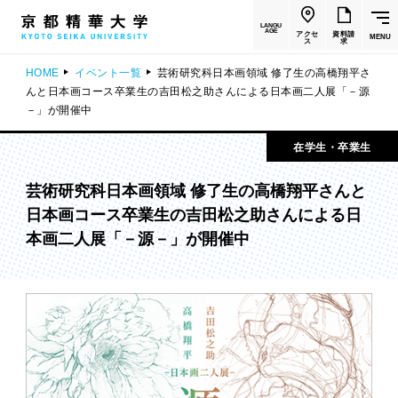
LANGU
AGE
アクセ
資料請
MENU
ス
求
HOME
イベント一覧
芸術研究科日本画領域 修了生の高橋翔平さ
んと日本画コース卒業生の吉田松之助さんによる日本画二人展「－源
－」が開催中
在学生・卒業生
芸術研究科日本画領域 修了生の高橋翔平さんと
日本画コース卒業生の吉田松之助さんによる日
本画二人展「－源－」が開催中