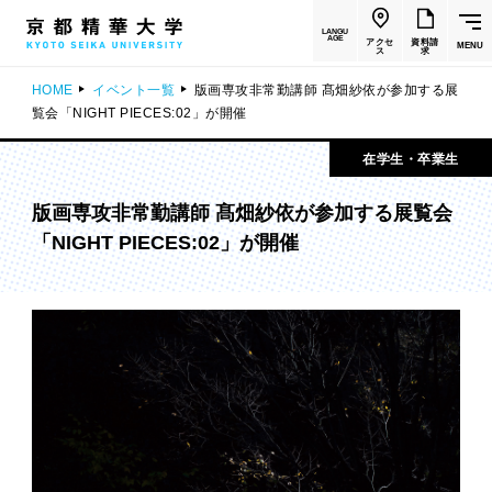
LANGU
AGE
アクセ
資料請
MENU
ス
求
HOME
イベント一覧
版画専攻非常勤講師 髙畑紗依が参加する展
覧会「NIGHT PIECES:02」が開催
在学生・卒業生
版画専攻非常勤講師 髙畑紗依が参加する展覧会
「NIGHT PIECES:02」が開催