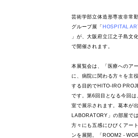
グラフィックデザインコース
芸術学部立体造形専攻非常
デジタルクリエイションコース
グループ展「
HOSPITAL AR
イラスト学科
」が、大阪府立江之子島文化芸
プロダクトデザイン学科
で開催されます。
建築学科
本展覧会は、「医療へのア
に、病院に関わる方々を主
する目的でHITO-IRO PR
です。第6回目となる今回は
室で展示されます。葛本が出品す
LABORATORY」の部屋
方々にも五感にひびくアー
ンを展開。「ROOM2 - WOR