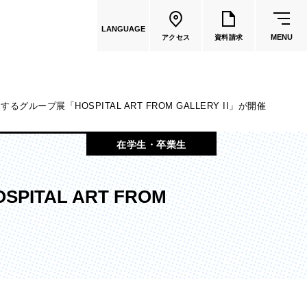
LANGUAGE
MENU
アクセス
資料請求
ープ展「HOSPITAL ART FROM GALLERY II」が開催
共通教育
在学生・卒業生
教員一覧
AL ART FROM
国際文化学部
（2026年度募集停止）
カートゥーンコース
（2025年度募集停止）