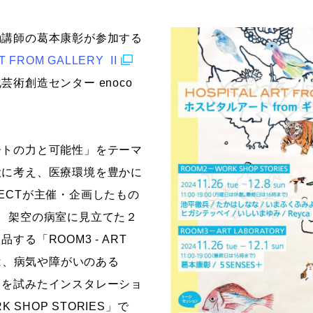
ストーリーマンガコース
芸術研究科
勤講師の葛本康彰が参加する
新世代マンガコース
デザイン研究科
T FROM GALLERY II
キャラクターデザインコース
マンガ研究科
術創造センター enoco
アニメーションコース
人文学研究科
ートの力と可能性」をテーマ
役に考え、医療環境を豊かに
OJECTが主催・企画したもの
、架空の病室に見立てた２
る「ROOM3 - ART
では、病気や障がいのある
トを試みたインスタレーショ
K SHOP STORIES」で