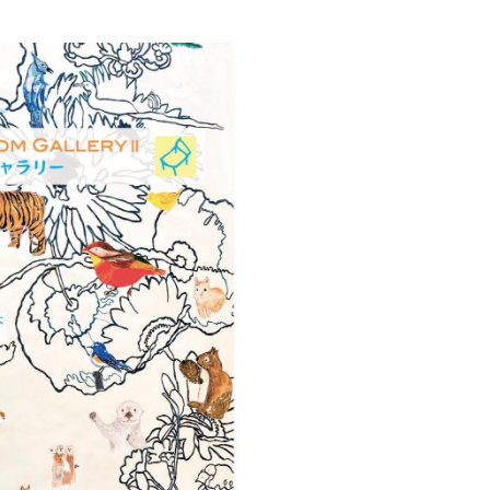
創造情報学部
（仮称・構想中／2028年
度開設予定）