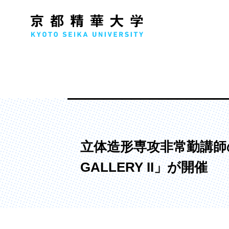
人文学部
メ
歴史コース
文学コース
立体造形専攻非常勤講師の葛
社会コース
GALLERY II」が開催
国際文化コース
国際日本学コース
デザイン学部
マ