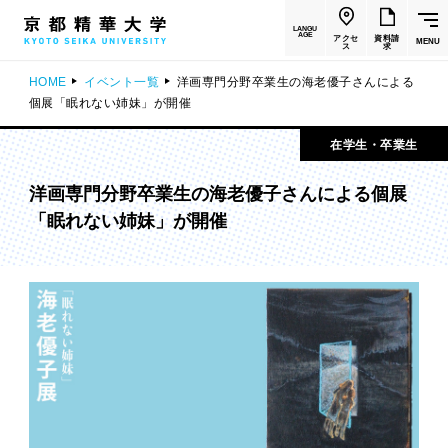
LANGU
AGE
アクセ
資料請
MENU
ス
求
HOME
イベント一覧
洋画専門分野卒業生の海老優子さんによる
個展「眠れない姉妹」が開催
在学生・卒業生
洋画専門分野卒業生の海老優子さんによる個展
「眠れない姉妹」が開催