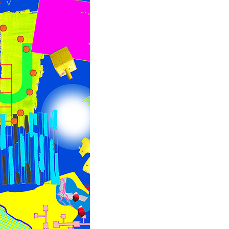
創造情報学部
（仮称・構想中／2028年
度開設予定）