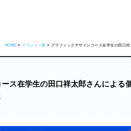
HOME
イベント一覧
グラフィックデザインコース在学生の田口祥
ディア表現学部
芸術学部
メディア表現学科
造形学科
コース在学生の田口祥太郎さんによる
催
ンガ学部
大学院