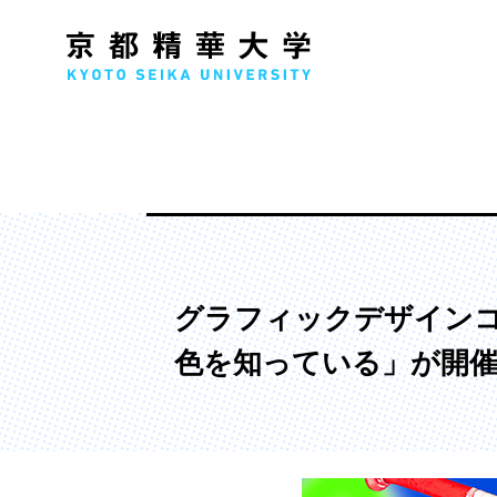
人文学部
メ
歴史コース
文学コース
グラフィックデザイン
社会コース
色を知っている」が開
国際文化コース
国際日本学コース
デザイン学部
マ